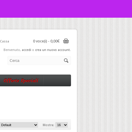
0 voce(i) - 0,00€
Cassa
Benvenuto,
accedi
o
crea un nuovo account
.
Offerte Speciali
Mostra: