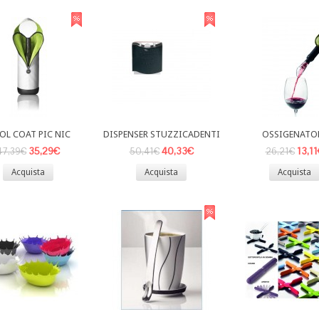
OL COAT PIC NIC
DISPENSER STUZZICADENTI
OSSIGENATO
35,29€
40,33€
13,1
47,39€
50,41€
26,21€
Acquista
Acquista
Acquista