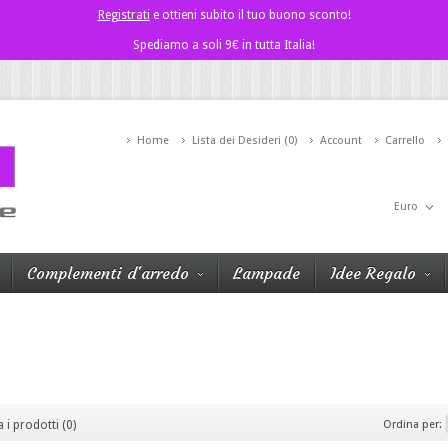
Registrati
e ottieni subito il tuo buono sconto!
Spediamo a soli 9€ in tutta Italia!
Home
Lista dei Desideri (0)
Account
Carrello
Euro
Complementi d'arredo
Lampade
Idee Regalo
 i prodotti (0)
Ordina per: