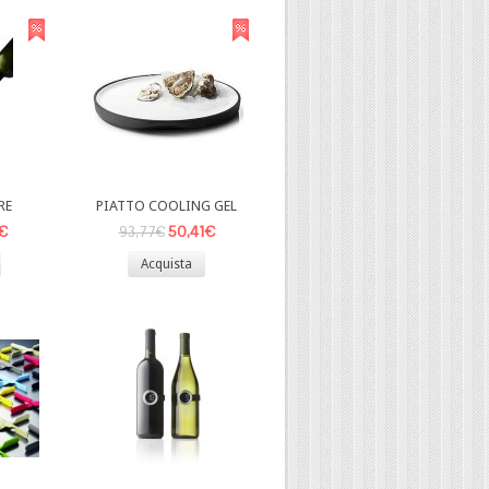
RE
PIATTO COOLING GEL
1€
50,41€
93,77€
Acquista