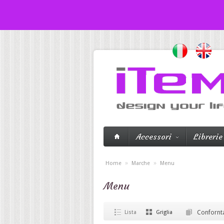
Accessori
Librerie
»
»
Home
Marche
Menu
Menu
Lista
Griglia
Confornta