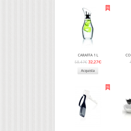
CARAFFA 1 L
CO
32,27€
58,47€
Acquista