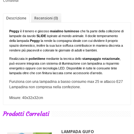
Condividi
Descrizione
Recensioni (0)
Peggy
è il tenero e giocoso
maialino luminoso
che fa parte della collezione di
lampade da tavolo
SLIDE
ispirate al mondo animale. Il docile temperamento
della lampada
Peggy
la rende la compagna ideale con cui dividere il proprio
spazio domestico, inoltre la sua luce soffusa contribuisce in maniera discreta a
rendere più piacevoli e colorate le giornate di adulti e bambini.
Realizzata in
polietilene
mediante la tecnica dello
stampaggio rotazionale
,
può essere integrata con sistema di illuminazione con lampadina a risparmio
energetico oppure con tecnologia LED. Disponibile in tutte le consuete tinte
lampada oltre che con finitura laccata come accessorio d’arredo.
Funziona con una lampadina a basso consumo max 25 w attacco E27
Lampadina non compresa nella confezione.
Misure: 40x32x32cm
Prodotti Correlati
LAMPADA GUFO