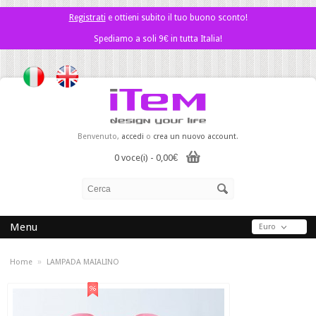
Registrati
e ottieni subito il tuo buono sconto!
Spediamo a soli 9€ in tutta Italia!
Benvenuto,
accedi
o
crea un nuovo account
.
0 voce(i) - 0,00€
Menu
Euro
»
Home
LAMPADA MAIALINO