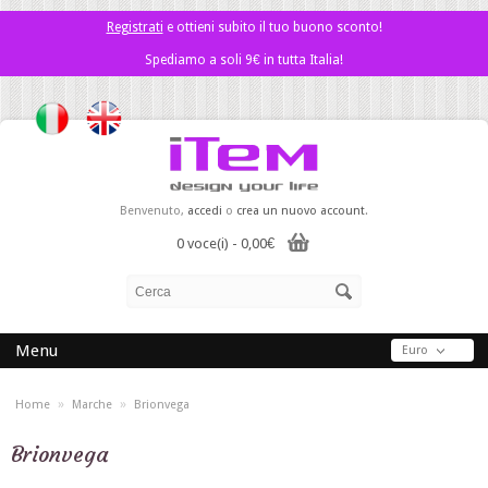
Registrati
e ottieni subito il tuo buono sconto!
Spediamo a soli 9€ in tutta Italia!
Benvenuto,
accedi
o
crea un nuovo account
.
0 voce(i) - 0,00€
Menu
Euro
»
»
Home
Marche
Brionvega
Brionvega