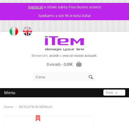
Registrati
e ottieni subito il tuo buono sconto!
Spediamo a soli 9€ in tutta Italia!
Benvenuto,
accedi
o
crea un nuovo account
.
0 voce(i) - 0,00€
Menu
Euro
»
Home
BICICLETTA IN METALLO