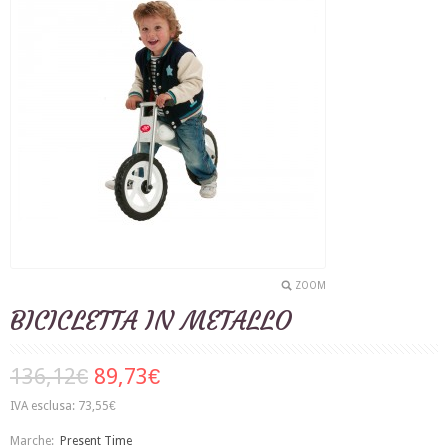
ZOOM
BICICLETTA IN METALLO
136,12€
89,73€
IVA esclusa: 73,55€
Marche:
Present Time