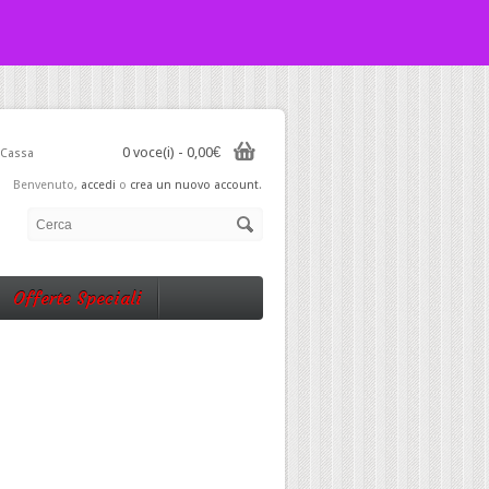
0 voce(i) - 0,00€
Cassa
Benvenuto,
accedi
o
crea un nuovo account
.
Offerte Speciali