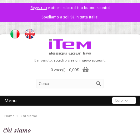
Registrati
e ottieni subito il tuo buono sconto!
Spediamo a soli 9€ in tutta Italia!
Benvenuto,
accedi
o
crea un nuovo account
.
0 voce(i) - 0,00€
Menu
Euro
»
Home
Chi siamo
Chi siamo